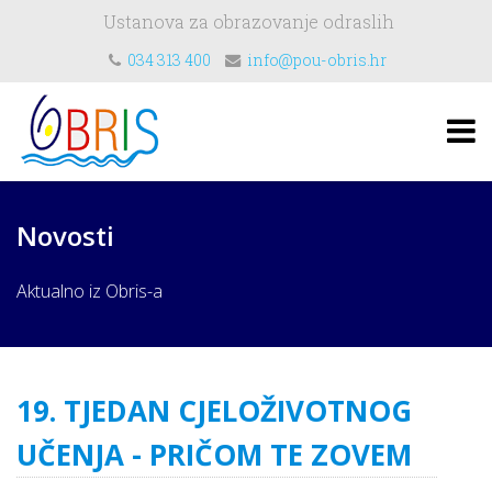
Ustanova za obrazovanje odraslih
034 313 400
info@pou-obris.hr
Novosti
Aktualno iz Obris-a
19. TJEDAN CJELOŽIVOTNOG
UČENJA - PRIČOM TE ZOVEM