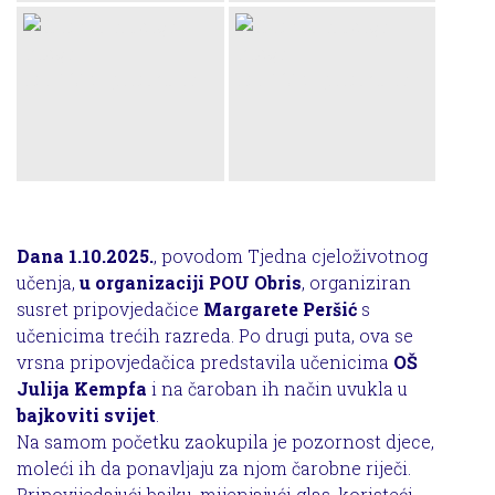
Dana 1.10.2025.
, povodom Tjedna cjeloživotnog
učenja,
u organizaciji POU Obris
, organiziran
susret pripovjedačice
Margarete Peršić
s
učenicima trećih razreda. Po drugi puta, ova se
vrsna pripovjedačica predstavila učenicima
OŠ
Julija Kempfa
i na čaroban ih način uvukla u
bajkoviti svijet
.
Na samom početku zaokupila je pozornost djece,
moleći ih da ponavljaju za njom čarobne riječi.
Pripovijedajući bajku, mijenjajući glas, koristeći