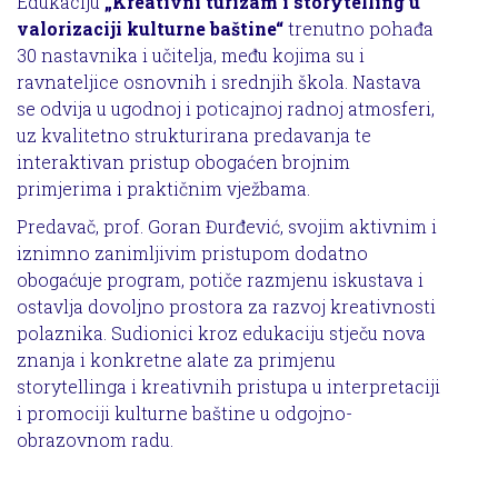
Edukaciju
„Kreativni turizam i storytelling u
valorizaciji kulturne baštine“
trenutno pohađa
30 nastavnika i učitelja, među kojima su i
ravnateljice osnovnih i srednjih škola. Nastava
se odvija u ugodnoj i poticajnoj radnoj atmosferi,
uz kvalitetno strukturirana predavanja te
interaktivan pristup obogaćen brojnim
primjerima i praktičnim vježbama.
Predavač, prof. Goran Đurđević, svojim aktivnim i
iznimno zanimljivim pristupom dodatno
obogaćuje program, potiče razmjenu iskustava i
ostavlja dovoljno prostora za razvoj kreativnosti
polaznika. Sudionici kroz edukaciju stječu nova
znanja i konkretne alate za primjenu
storytellinga i kreativnih pristupa u interpretaciji
i promociji kulturne baštine u odgojno-
obrazovnom radu.