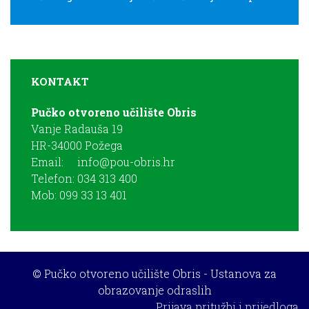
KONTAKT
Pučko otvoreno učilište Obris
Vanje Radauša 19
HR-34000 Požega
Email:
info@pou-obris.hr
Telefon: 034 313 400
Mob: 099 33 13 401
© Pučko otvoreno učilište Obris - Ustanova za
obrazovanje odraslih
Prijava pritužbi i prijedloga