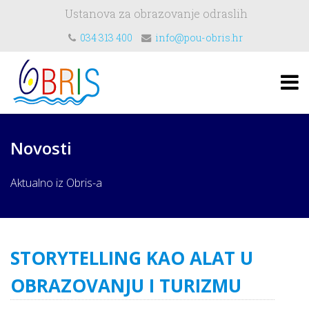
Ustanova za obrazovanje odraslih
034 313 400
info@pou-obris.hr
Novosti
Aktualno iz Obris-a
STORYTELLING KAO ALAT U
OBRAZOVANJU I TURIZMU