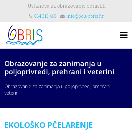
Ustanova za obrazovanje odraslih
034 313 400
info@pou-obris.hr
Obrazovanje za zanimanja u
poljoprivredi, prehrani i veterini
Obrazovanje za zanimanja u poljoprivredi, prehrani i
veterini
EKOLOŠKO PČELARENJE