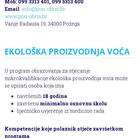
Mob: 099 3313 401, 099 5313 400
Email
:
info@pou-obris.hr
www.pou-obris.hr
Vanje Radauša 19, 34000 Požega
EKOLOŠKA PROIZVODNJA VOĆA
U program obrazovanja za stjecanje
mikrokvalifikacije ekološka proizvodnja voća može
se upisati osoba koja ima
navršenih
18 godina
završenu
minimalno osnovnu školu
liječničko uvjerenje iz medicine rada
Kompetencije koje polaznik stječe završetkom
programa