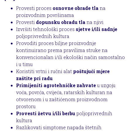
Provesti proces
osnovne obrade tla
na
proizvodnim površinama
Provesti
dopunsku obradu tla
na njivi
Izvršiti tehnološki proces
sjetve i/ili sadnje
poljoprivrednih kultura
Provoditi proces biljne proizvodnje
kontinuirano prema pravilima struke na
konvencionalan i/ili ekološki način samostalno
i u timu
Koristiti vrtni i ručni alat
poštujući mjere
zaštite pri radu
Primijeniti agrotehničke zahvate
u uzgoju
voća, povrća, cvijeća, ratarskih kulturan na
otvorenom i u zaštićenom proizvodnom
prostoru
Provesti žetvu i/ili berbu
poljoprivrednih
kultura
Razlikovati simptome napada štetnih