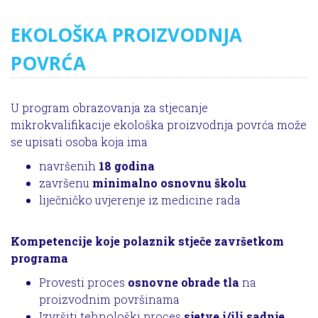
EKOLOŠKA PROIZVODNJA
POVRĆA
U program obrazovanja za stjecanje
mikrokvalifikacije ekološka proizvodnja povrća može
se upisati osoba koja ima
navršenih
18 godina
završenu
minimalno osnovnu školu
liječničko uvjerenje iz medicine rada
Kompetencije koje polaznik stječe završetkom
programa
Provesti proces
osnovne obrade tla
na
proizvodnim površinama
Izvršiti tehnološki proces
sjetve i/ili sadnje