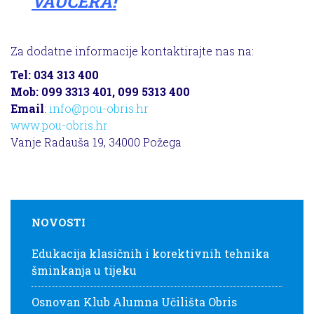
VAUČERA!
Za dodatne informacije kontaktirajte nas na:
Tel: 034 313 400
Mob: 099 3313 401, 099 5313 400
Email
:
info@pou-obris.hr
www.pou-obris.hr
Vanje Radauša 19, 34000 Požega
NOVOSTI
Edukacija klasičnih i korektivnih tehnika
šminkanja u tijeku
Osnovan Klub Alumna Učilišta Obris