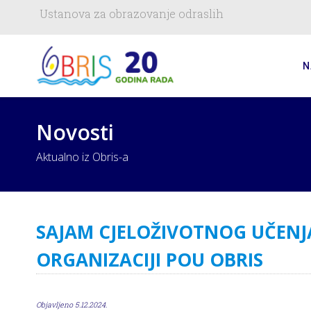
Ustanova za obrazovanje odraslih
N
Novosti
Aktualno iz Obris-a
SAJAM CJELOŽIVOTNOG UČENJA
ORGANIZACIJI POU OBRIS
Objavljeno 5.12.2024.