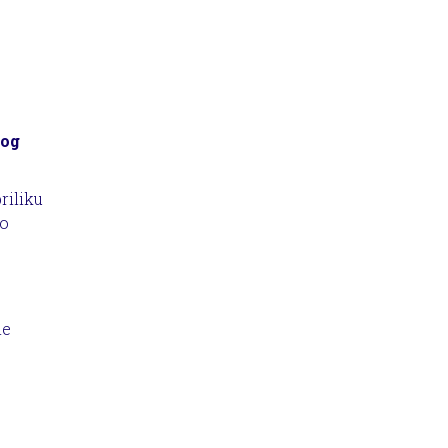
nog
riliku
io
ne