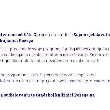
tvoreno učilište Obris
organiziralo je
Sajam cjeloživot
knjižnici Požega.
e su predstavile svoje programe, pružajući posjetiteljima p
m edukacijama i profesionalnom usavršavanju. Sajam je b
ednjih škola, studenata i nezaposlenih osoba do svih
upnim programima, uključujući mogućnosti besplatnog
jeloživotno učenje i unaprijediti svoje osobne i profesional
a sudjelovanju te Gradskoj knjižnici Požega na