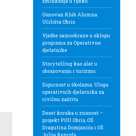
šminkanja u tijeku
Osnovan Klub Alumna
Učilišta Obris
Vježbe samoobrane u sklopu
programa za Operativne
djelatnike
Storytelling kao alat u
obrazovanju i turizmu
Sigurnost u školama: Uloga
operativnih djelatnika za
civilnu zaštitu
Deset koraka u znanost –
projekt POU Obris, OŠ
Dragutina Domjanića i OŠ
Julija Kempfa