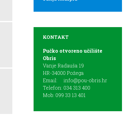
KONTAKT
Pučko otvoreno učilište
Obris
Vanje Radauša 19
HR-34000 Požega
Email:
info@pou-obris.hr
Telefon: 034 313 400
Mob: 099 33 13 401