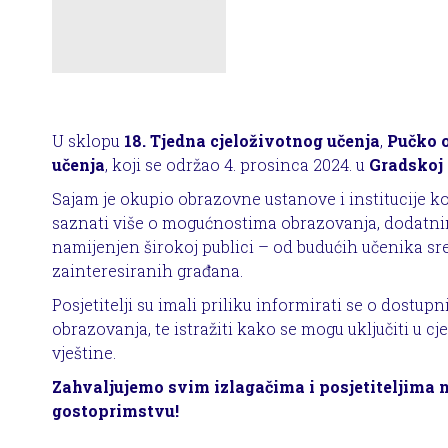
U sklopu
18. Tjedna cjeloživotnog učenja
,
Pučko o
učenja
, koji se održao 4. prosinca 2024. u
Gradskoj 
Sajam je okupio obrazovne ustanove i institucije koj
saznati više o mogućnostima obrazovanja, dodatni
namijenjen širokoj publici – od budućih učenika sr
zainteresiranih građana.
Posjetitelji su imali priliku informirati se o dost
obrazovanja, te istražiti kako se mogu uključiti u c
vještine.
Zahvaljujemo svim izlagačima i posjetiteljima n
gostoprimstvu!