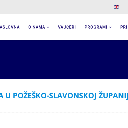
ASLOVNA
O NAMA
VAUČERI
PROGRAMI
PRI
 U POŽEŠKO-SLAVONSKOJ ŽUPANIJ