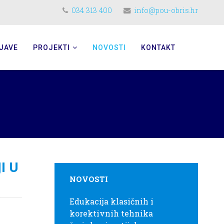
034 313 400
info@pou-obris.hr
JAVE
PROJEKTI
NOVOSTI
KONTAKT
I U
NOVOSTI
Edukacija klasičnih i
korektivnih tehnika