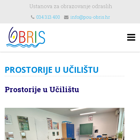
Ustanova za obrazovanje odraslih
034 313 400
info@pou-obris.hr
PROSTORIJE U UČILIŠTU
Prostorije u Učilištu