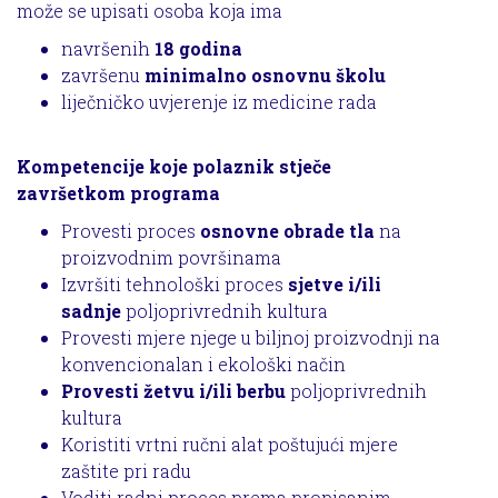
može se upisati osoba koja ima
navršenih
18 godina
završenu
minimalno osnovnu školu
liječničko uvjerenje iz medicine rada
Kompetencije koje polaznik stječe
završetkom programa
Provesti proces
osnovne obrade tla
na
proizvodnim površinama
Izvršiti tehnološki proces
sjetve i/ili
sadnje
poljoprivrednih kultura
Provesti mjere njege u biljnoj proizvodnji na
konvencionalan i ekološki način
Provesti žetvu i/ili berbu
poljoprivrednih
kultura
Koristiti vrtni ručni alat poštujući mjere
zaštite pri radu
Voditi radni proces prema propisanim