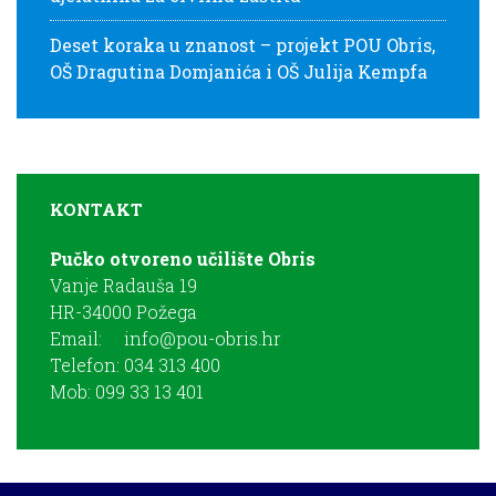
Deset koraka u znanost – projekt POU Obris,
OŠ Dragutina Domjanića i OŠ Julija Kempfa
KONTAKT
Pučko otvoreno učilište Obris
Vanje Radauša 19
HR-34000 Požega
Email:
info@pou-obris.hr
Telefon: 034 313 400
Mob: 099 33 13 401