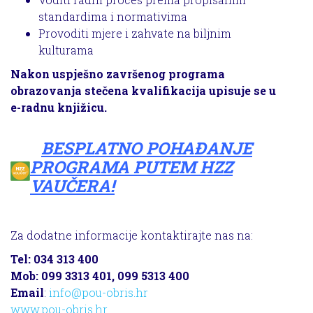
standardima i normativima
Provoditi mjere i zahvate na biljnim
kulturama
Nakon uspješno završenog programa
obrazovanja stečena kvalifikacija upisuje se u
e-radnu knjižicu.
BESPLATNO POHAĐANJE
PROGRAMA PUTEM HZZ
VAUČERA!
Za dodatne informacije kontaktirajte nas na:
Tel: 034 313 400
Mob: 099 3313 401, 099 5313 400
Email
:
info@pou-obris.hr
www.pou-obris.hr