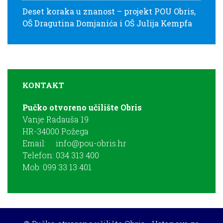
Deset koraka u znanost – projekt POU Obris,
OŠ Dragutina Domjanića i OŠ Julija Kempfa
KONTAKT
Pučko otvoreno učilište Obris
Vanje Radauša 19
HR-34000 Požega
Email:
info@pou-obris.hr
Telefon: 034 313 400
Mob: 099 33 13 401