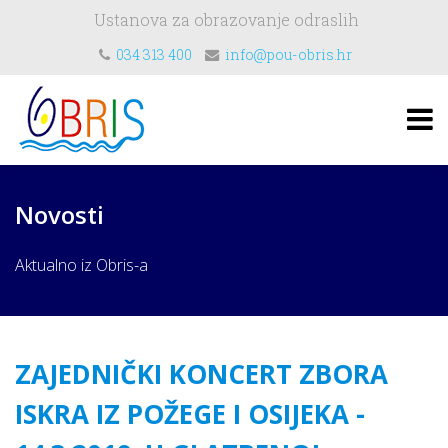
Ustanova za obrazovanje odraslih
034 313 400
info@pou-obris.hr
Novosti
Aktualno iz Obris-a
ZAJEDNIČKI KONCERT ZBORA
ISKRA IZ POŽEGE I OSIJEKA -