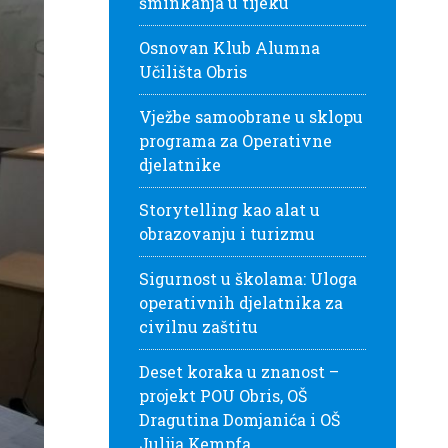
šminkanja u tijeku
Osnovan Klub Alumna
Učilišta Obris
Vježbe samoobrane u sklopu
programa za Operativne
djelatnike
Storytelling kao alat u
obrazovanju i turizmu
Sigurnost u školama: Uloga
operativnih djelatnika za
civilnu zaštitu
Deset koraka u znanost –
projekt POU Obris, OŠ
Dragutina Domjanića i OŠ
Julija Kempfa