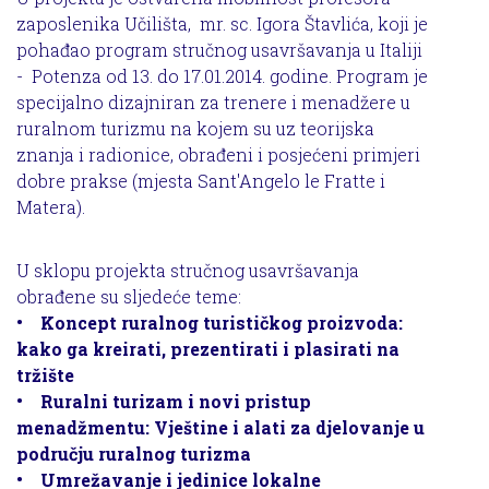
zaposlenika Učilišta, mr. sc. Igora Štavlića, koji je
pohađao program stručnog usavršavanja u Italiji
- Potenza od 13. do 17.01.2014. godine. Program je
specijalno dizajniran za trenere i menadžere u
ruralnom turizmu na kojem su uz teorijska
znanja i radionice, obrađeni i posjećeni primjeri
dobre prakse (mjesta Sant'Angelo le Fratte i
Matera).
U sklopu projekta stručnog usavršavanja
obrađene su sljedeće teme:
• Koncept ruralnog turističkog proizvoda:
kako ga kreirati, prezentirati i plasirati na
tržište
• Ruralni turizam i novi pristup
menadžmentu: Vještine i alati za djelovanje u
području ruralnog turizma
• Umrežavanje i jedinice lokalne