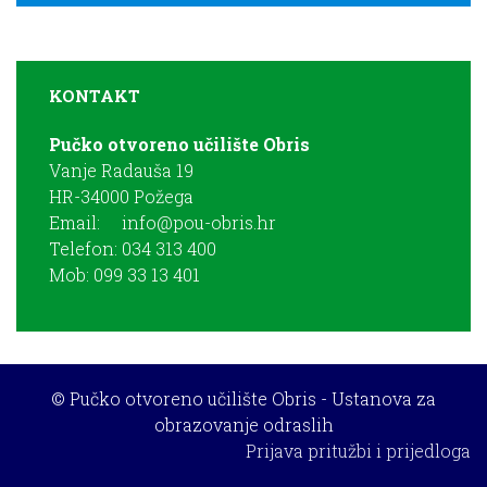
KONTAKT
Pučko otvoreno učilište Obris
Vanje Radauša 19
HR-34000 Požega
Email:
info@pou-obris.hr
Telefon: 034 313 400
Mob: 099 33 13 401
© Pučko otvoreno učilište Obris - Ustanova za
obrazovanje odraslih
Prijava pritužbi i prijedloga