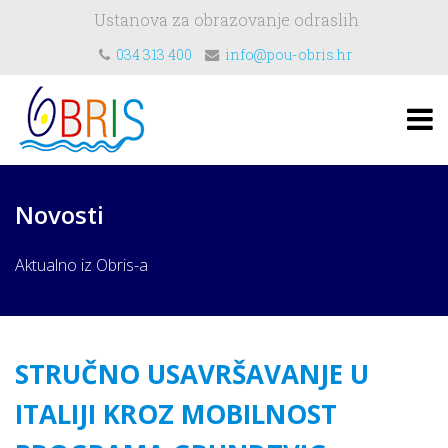
Ustanova za obrazovanje odraslih
034 313 400
info@pou-obris.hr
Novosti
Aktualno iz Obris-a
STRUČNO USAVRŠAVANJE U
ITALIJI KROZ MOBILNOST