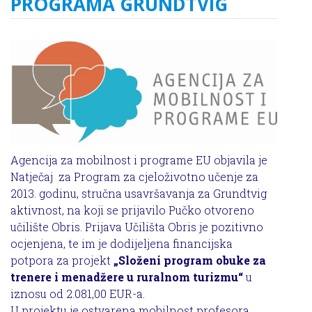
PROGRAMA GRUNDTVIG
Agencija za mobilnost i programe EU objavila je
Natječaj za Program za cjeloživotno učenje za
2013. godinu, stručna usavršavanja za Grundtvig
aktivnost, na koji se prijavilo Pučko otvoreno
učilište Obris. Prijava Učilišta Obris je pozitivno
ocjenjena, te im je dodijeljena financijska
potpora za projekt
„Složeni program obuke za
trenere i menadžere u ruralnom turizmu“
u
iznosu od 2.081,00 EUR-a.
U projektu je ostvarena mobilnost profesora