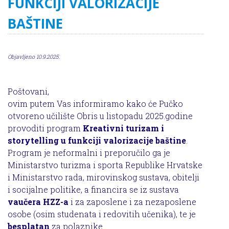
FUNKCIJI VALORIZACIJE
BAŠTINE
Objavljeno 10.9.2025.
Poštovani,
ovim putem Vas informiramo kako će Pučko
otvoreno učilište Obris u listopadu 2025.godine
provoditi program
Kreativni turizam i
storytelling u funkciji valorizacije baštine
.
Program je neformalni i preporučilo ga je
Ministarstvo turizma i sporta Republike Hrvatske
i Ministarstvo rada, mirovinskog sustava, obitelji
i socijalne politike, a financira se iz sustava
vaučera HZZ-a
i za zaposlene i za nezaposlene
osobe (osim studenata i redovitih učenika), te je
besplatan
za polaznike.