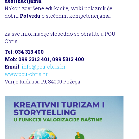
destinacijama
.
Nakon završene edukacije, svaki polaznik će
dobiti
Potvrdu
o stečenim kompetencijama.
Za sve informacije slobodno se obratite u POU
Obris.
Tel: 034 313 400
Mob: 099 3313 401, 099 5313 400
Email
:
info@pou-obris.hr
www.pou-obris.hr
Vanje Radauša 19, 34000 Požega