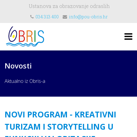
Ustanova za obrazovanje odraslih
034 313 400
info@pou-obris.hr
Novosti
Aktualno iz Obris-a
NOVI PROGRAM - KREATIVNI
TURIZAM I STORYTELLING U