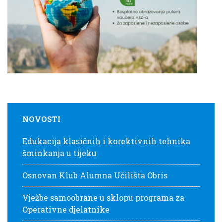
NOVOSTI
Edukacija klasičnih i korektivnih tehnika
šminkanja u tijeku
Osnovan Klub Alumna Učilišta Obris
Vježbe samoobrane u sklopu programa za
Operativne djelatnike