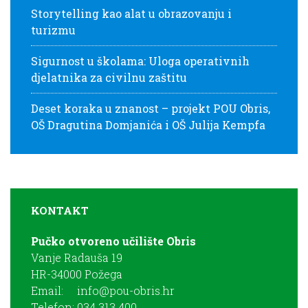
Storytelling kao alat u obrazovanju i
turizmu
Sigurnost u školama: Uloga operativnih
djelatnika za civilnu zaštitu
Deset koraka u znanost – projekt POU Obris,
OŠ Dragutina Domjanića i OŠ Julija Kempfa
KONTAKT
Pučko otvoreno učilište Obris
Vanje Radauša 19
HR-34000 Požega
Email:
info@pou-obris.hr
Telefon: 034 313 400