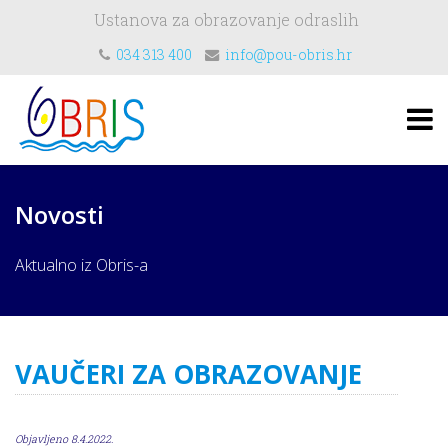
Ustanova za obrazovanje odraslih
034 313 400
info@pou-obris.hr
Novosti
Aktualno iz Obris-a
VAUČERI ZA OBRAZOVANJE
Objavljeno 8.4.2022.