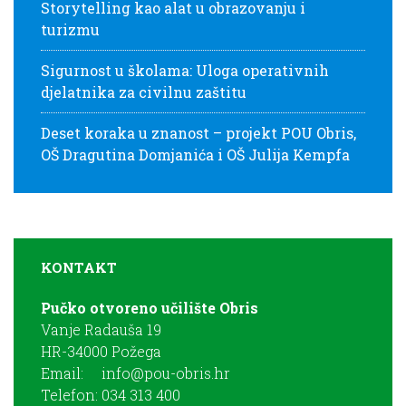
Storytelling kao alat u obrazovanju i
turizmu
Sigurnost u školama: Uloga operativnih
djelatnika za civilnu zaštitu
Deset koraka u znanost – projekt POU Obris,
OŠ Dragutina Domjanića i OŠ Julija Kempfa
KONTAKT
Pučko otvoreno učilište Obris
Vanje Radauša 19
HR-34000 Požega
Email:
info@pou-obris.hr
Telefon: 034 313 400